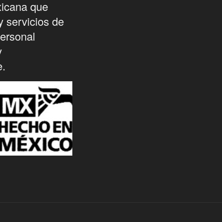
icana que
y servicios de
personal
y
e.